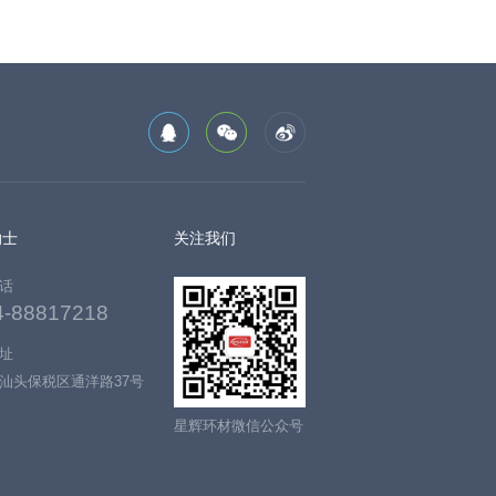
纳士
关注我们
话
4-88817218
址
汕头保税区通洋路37号
星辉环材微信公众号